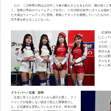
ただ、この時季の岡山は日中こそ春の暖かさとなるものの、陽が傾くと気
く。他車が早めのウォームアップを行い、１分16秒台前半にタイムを縮め
た大湯はウォームアップに苦戦。果敢にアタックを展開していったものの、1
式予選を終えることになった。
石浦同様
にとって
ったが、
月13日
部分もあ
めには重要
さらなる
すべく準
ドライバー／石浦 宏明
「正直に言うと公式テストから調子が悪く、フィ
ーリングが改善しない状況で迎えた開幕戦でし
た。公式練習も苦戦していたのですが、昨年の開