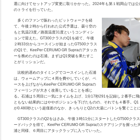
選に向けてセットアップ変更に取りかかった。2024年も第１戦岡山では
のトライを行っていた。
多くのファンで賑わったピットウォークを経
て、午後２時から行われた公式予選は、曇り空の
もと気温23度／路面温度31度というコンディシ
ョンで迎えた。GT300クラスのQ1を経て、午後
２時33分からコースインが始まったGT500クラス
のQ1で、KeePer CERUMO GR Supraのアタッカ
ーを務めたのは石浦。まずはQ1突破を果たすこ
とがミッションだ。
比較的遅めのタイミングでコースインした石浦
は、ウォームアップに４周を費やしていくが、ペ
ースを上げながらKeePer CERUMO GR Supraの
フィーリングが大きく改善していることを感じ
る。石浦は５周目に一気にタイムを上げ、1分17秒291を記録し２番手に
ともない結果的にはややポジションを下げたものの、それでも４番手。Q1
が0.480秒という超僅差のなか、きっちりとQ2の大湯にバトンを繋ぐこと
GT300クラスのQ2をはさみ、午後３時11分にスタートしたGT500ク
ードバックを得て、KeePer CERUMO GR Supraのステアリングを
浦と同様、６周目にアタックラップに入っていった。