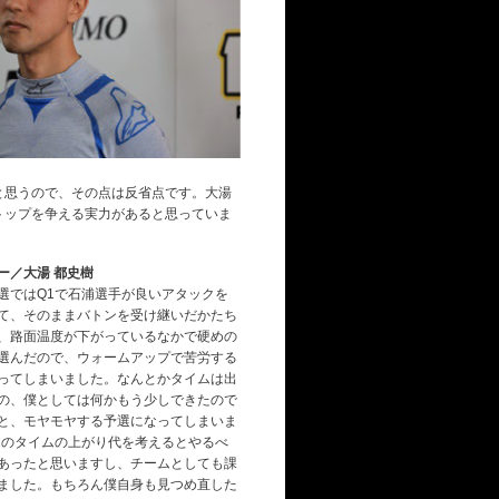
と思うので、その点は反省点です。大湯
トップを争える実力があると思っていま
ー／大湯 都史樹
選ではQ1で石浦選手が良いアタックを
て、そのままバトンを受け継いだかたち
、路面温度が下がっているなかで硬めの
選んだので、ウォームアップで苦労する
ってしまいました。なんとかタイムは出
の、僕としては何かもう少しできたので
と、モヤモヤする予選になってしまいま
2のタイムの上がり代を考えるとやるべ
あったと思いますし、チームとしても課
ました。もちろん僕自身も見つめ直した