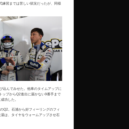
公式練習までは苦しい状況だったが、同様
飛び込んでみせた。他車のタイムアップに
トップからQ2進出に届かない9番手まで
に成功した。
ラスのQ2。石浦から好フィーリングのフィ
握った大湯は、タイヤをウォームアップさせ石