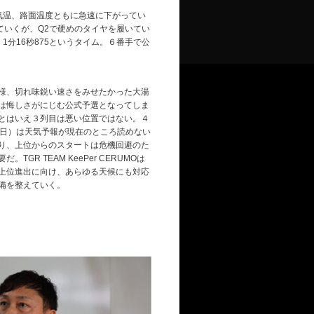
温、路面温度ともに急速に下がってい
ていくが、Q2で硬めのタイヤを履いてい
分16秒875というタイム。６番手で公
、切れ味鋭い速さをみせたかった大湯
は悔しさがにじむ公式予選となってしま
とはいえ３列目は悪い位置ではない。４
（日）は天気予報が現在のところ読めない
り、上位からのスタートは危機回避のた
だ。TGR TEAM KeePer CERUMOは
上位進出に向け、あらゆる天候にも対応
備を整えていく。