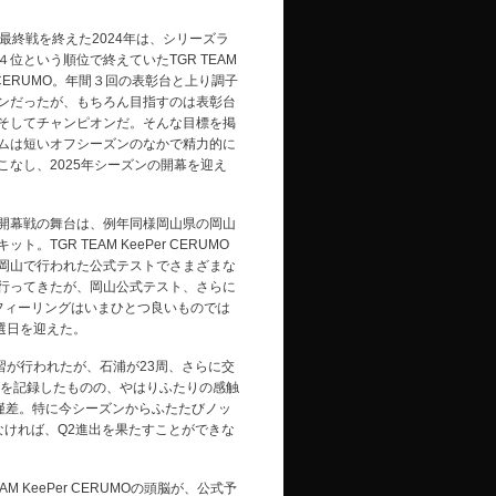
最終戦を終えた2024年は、シリーズラ
４位という順位で終えていたTGR TEAM
r CERUMO。年間３回の表彰台と上り調子
ンだったが、もちろん目指すのは表彰台
そしてチャンピオンだ。そんな目標を掲
ムは短いオフシーズンのなかで精力的に
こなし、2025年シーズンの開幕を迎え
幕戦の舞台は、例年同様岡山県の岡山
ット。TGR TEAM KeePer CERUMO
岡山で行われた公式テストでさまざまな
行ってきたが、岡山公式テスト、さらに
フィーリングはいまひとつ良いものでは
選日を迎えた。
が行われたが、石浦が23周、さらに交
イムを記録したものの、やはりふたりの感触
は僅差。特に今シーズンからふたたびノッ
ければ、Q2進出を果たすことができな
KeePer CERUMOの頭脳が、公式予