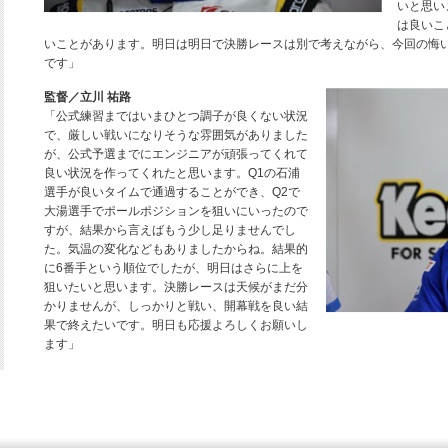
いと思い
は良いこ
いことがあります。明日は明日で決勝レースは別で考えながら、今回の悔
です」
監督／立川 祐路
「公式練習まではいまひとつ調子が良くない状況
で、厳しい戦いになりそうな雰囲気がありました
が、公式予選までにエンジニアが頑張ってくれて
良い状況を作ってくれたと思います。Q1の石浦
選手が良いタイムで通過することができ、Q2で
大湯選手でポールポジションを狙いにいったので
すが、結果から言えばもう少し足りませんでし
た。気温の変化などもありましたからね。結果的
に6番手という順位でしたが、明日はさらに上を
狙いたいと思います。決勝レースは天候がまだ分
かりませんが、しっかりと戦い、開幕戦を良い結
果で終えたいです。明日も応援よろしくお願いし
ます」