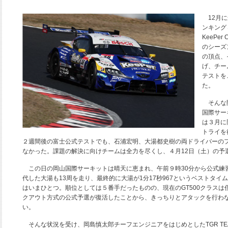
12月に
ンキング
KeePe
のシーズ
の頂点、
げ、チー
テストを
た。
そんな開
国際サーキ
は３月に
トライを
２週間後の富士公式テストでも、石浦宏明、大湯都史樹の両ドライバーの
なかった。課題の解決に向けチームは全力を尽くし、４月12日（土）の予
この日の岡山国際サーキットは晴天に恵まれ、午前９時30分から公式練習
代した大湯も13周を走り、最終的に大湯が1分17秒967というベストタ
はいまひとつ。順位としては５番手だったものの、現在のGT500クラス
クアウト方式の公式予選が復活したことから、きっちりとアタックを行わな
い。
そんな状況を受け、岡島慎太郎チーフエンジニアをはじめとしたTGR TEAM 