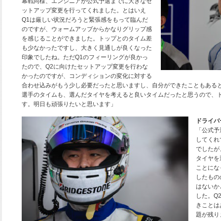
幕戦同様、エンジニアが公式予選までに大きなセ
ットアップ変更を行ってくれました。とはいえ
Q1は厳しい状況だろうと緊張感をもって臨んだ
のですが、ウォームアップからかなりグリップ感
を感じることができました。トップとのタイム差
も少なかったですし、大きく見通しが良くなった
印象でしたね。ただQ1のフィーリングが良かっ
たので、Q2に向けたセットアップ変更を行わな
かったのですが、コンディションの変化に対する
合わせ込みがもう少し必要だったと思いますし、自分ができたこともある
選手のタイムも、選んだタイヤを考えると良いタイムだったと思うので、
す。明日も頑張りたいと思います」
ドライバ
「公式予
してくれ
でしたが
タイヤを
ことにな
したもの
はないか
した。Q
きことは
題が残り